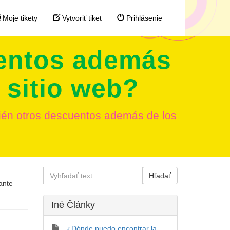
Moje tikety
Vytvoriť tiket
Prihlásenie
uentos además
 sitio web?
ién otros descuentos además de los
ante
Iné Články
¿Dónde puedo encontrar la