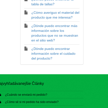
tabla de tallas?
¿Cómo averiguo el material del
producto que me interesa?
¿Dónde puedo encontrar más
información sobre los
productos que no se muestran
en el sitio web?
¿Dónde puedo encontrar
información sobre el cuidado
del producto?
ajvyhľadávanejšie Články
¿Cuándo se enviará mi pedido?
¿Cómo sé si mi pedido ha sido enviado?