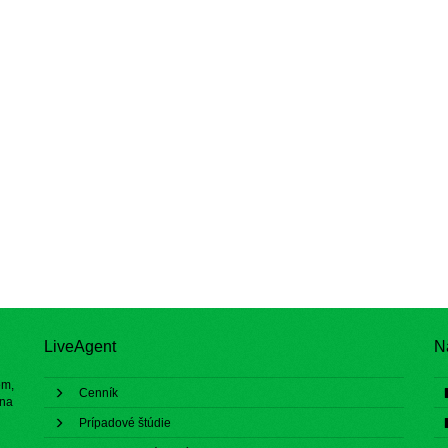
LiveAgent
N
ém,
Cenník
 na
Prípadové štúdie