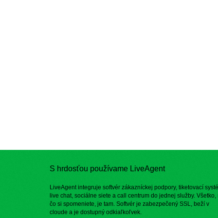
S hrdosťou používame LiveAgent
LiveAgent integruje softvér zákazníckej podpory, tiketovací syst
live chat, sociálne siete a call centrum do jednej služby. Všetko,
čo si spomeniete, je tam. Softvér je zabezpečený SSL, beží v
cloude a je dostupný odkiaľkoľvek.