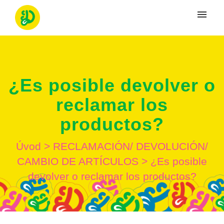
Moje tikety
Vytvoriť tiket
¿Es posible devolver o
Prihlásenie
reclamar los
productos?
Úvod
>
RECLAMACIÓN/ DEVOLUCIÓN/
CAMBIO DE ARTÍCULOS
>
¿Es posible
devolver o reclamar los productos?