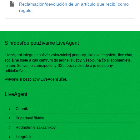
Reclamación/devolución de un artículo que recibí como
regalo.
S hrdosťou používame LiveAgent
LiveAgent integruje softvér zákazníckej podpory, tiketovací systém, live chat,
sociálne siete a call centrum do jednej služby. Všetko, na čo si spomeniete,
je tam. Softvér je zabezpečený SSL, beží v cloude a je dostupný
odkiaľkoľvek.
Vytvorte si bezplatný
LiveAgent účet
.
LiveAgent
Cenník
Prípadové štúdie
Hodnotenie zákazníkov
Integrácie