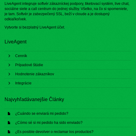
LiveAgent integruje softvér zákazníckej podpory, tiketovací systém, live chat,
sociálne siete a call centrum do jednej služby. Všetko, na čo si spomeniete,
je tam. Softvér je zabezpečený SSL, beží v cloude a je dostupný
odkiaľkoľvek.
Vytvorte si bezplatný
LiveAgent účet
.
LiveAgent
Cenník
Prípadové štúdie
Hodnotenie zákazníkov
Integrácie
Najvyhľadávanejšie Články
¿Cuándo se enviará mi pedido?
¿Cómo sé si mi pedido ha sido enviado?
¿Es posible devolver o reclamar los productos?