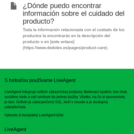
¿Dónde puedo encontrar
información sobre el cuidado del
producto?
Toda la información relacionada con el cuidado de los
productos la encontrarás en la descripción del
producto o en [este enlace]
(https://www.dedoles.es/pages/product-care).
S hrdosťou používame LiveAgent
LiveAgent integruje softvér zákazníckej podpory, tiketovací systém, live chat,
sociálne siete a call centrum do jednej služby. Všetko, na čo si spomeniete,
je tam. Softvér je zabezpečený SSL, beží v cloude a je dostupný
odkiaľkoľvek.
Vytvorte si bezplatný
LiveAgent účet
.
LiveAgent