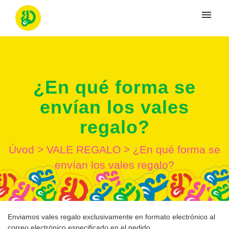
Moje tikety
Vytvoriť tiket
¿En qué forma se
Prihlásenie
envían los vales
regalo?
Úvod
>
VALE REGALO
>
¿En qué forma se
envían los vales regalo?
Enviamos vales regalo exclusivamente en formato electrónico al
correo electrónico especificado en el pedido.