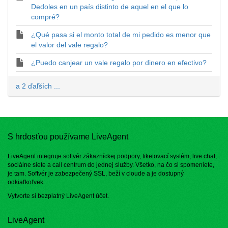
Dedoles en un país distinto de aquel en el que lo
compré?
¿Qué pasa si el monto total de mi pedido es menor que
el valor del vale regalo?
¿Puedo canjear un vale regalo por dinero en efectivo?
a 2 ďaľších ...
S hrdosťou používame LiveAgent
LiveAgent integruje softvér zákazníckej podpory, tiketovací systém, live chat,
sociálne siete a call centrum do jednej služby. Všetko, na čo si spomeniete,
je tam. Softvér je zabezpečený SSL, beží v cloude a je dostupný
odkiaľkoľvek.
Vytvorte si bezplatný
LiveAgent účet
.
LiveAgent